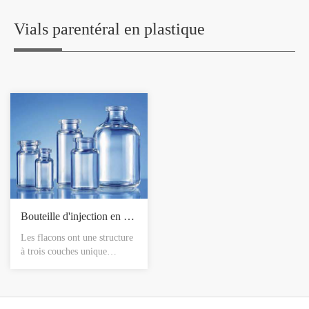
personnaliser les dimensions
personnaliser les dimensions
et les couleurs
et les couleurs
Vials parentéral en plastique
Bouteille d'injection en plastique
Les flacons ont une structure
à trois couches unique
constituée d'une couche
polyamide attachée entre
deux couches de cuivre (
polymères d'oléfines ). Ils ont