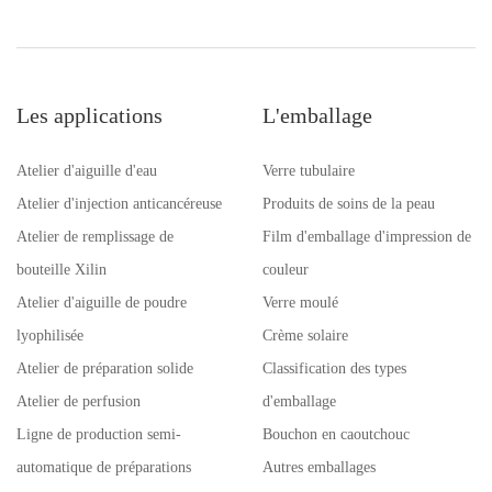
des caractéristiques de
barrière uniques qui
améliorent la stabilité des
médicaments pendant leur
durée de conservation.
Les applications
L'emballage
Atelier d'aiguille d'eau
Verre tubulaire
Atelier d'injection anticancéreuse
Produits de soins de la peau
Atelier de remplissage de
Film d'emballage d'impression de
bouteille Xilin
couleur
Atelier d'aiguille de poudre
Verre moulé
lyophilisée
Crème solaire
Atelier de préparation solide
Classification des types
Atelier de perfusion
d'emballage
Ligne de production semi-
Bouchon en caoutchouc
automatique de préparations
Autres emballages