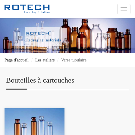
切
换
导
航
Page d'accueil
Les ateliers
Verre tubulaire
Bouteilles à cartouches