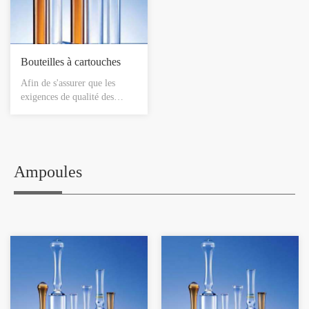
Bouteilles à cartouches
Afin de s'assurer que les
exigences de qualité des
clients sont satisfaites, nous
avons tous. La chaîne de
production de bouteilles en
carton est équipée d'un
système de détection visuelle
Ampoules
contrôlé à 100%. Notre
chaîne de production la plus
moderne utilise également un
système de détection visuelle
pour vérifier les défauts
d'apparence et les caméras à
l'extrémité du verre contrôlé
par balayage linéaire.
L'emballage final est réalisé
dans des conditions