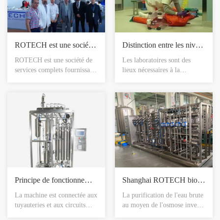
ROTECH est une société qui offre une gamme complète de services en ingénierie pharmaceutique
Distinction entre les niveaux P1, P2, P3 et P4 pour les laboratoires de biosécurité
ROTECH est une société de
Les laboratoires sont des
services complets fournissant
lieux nécessaires à la
des systèmes et des solutions
réalisation de travaux de
d'ingénierie pharmaceutique
recherche. les laboratoires
pour le traitement des
biologiques sont classés au
poudres et des liquides.
niveau international (niveau
ROTECH est connue pour ses
de Protection) selon le niveau
systèmes de traitement
de biosécurité (niveau de
innovants pour le traitement
biosécurité, BSL) : P1, P2,
des liquides, le traitement et
P3 et P4.
le conditionnement des poudr
Principe de fonctionnement de la machine à distillation multiple à eau chauffée électriquement
Shanghai ROTECH bio-high quality pharmaceutical water
La machine est connectée aux
La purification de l'eau brute
tuyauteries et aux circuits
au moyen de l'osmose inverse
selon les besoins et, une fois
est une méthode très