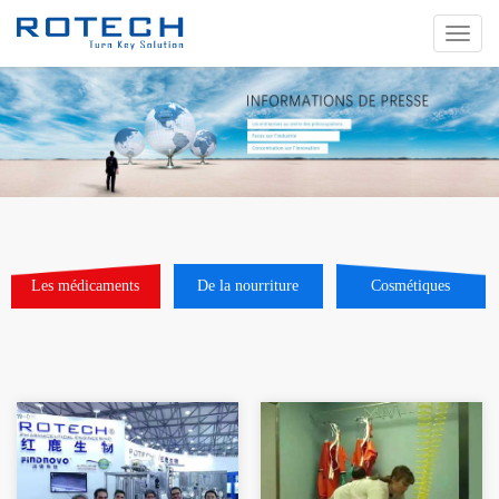
切
换
导
航
Les médicaments
De la nourriture
Cosmétiques