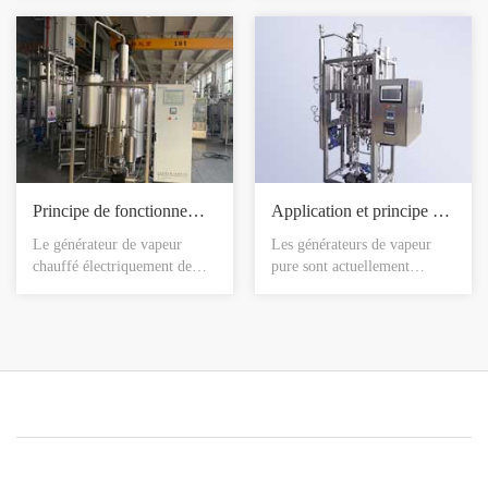
sous tension, l'eau entre
répandue pour la préparation
automatiquement dans le four
de l'eau pure. les équipements
électrique; Lorsque le niveau
de purification de l'eau pour
de l'eau du four électrique
médicaments fabriqués par
atteint un certain niveau, il
shanghai red deer bio-
est mis en réserve. Allumer le
engineering co., LTD sont
radiateur électrique,
devenus des produits très
commencer le cha
courants dans le secteur du t
Principe de fonctionnement d'un générateur de vapeur pure chauffé électriquement
Application et principe de fonctionnement des générateurs de vapeur pure
Le générateur de vapeur
Les générateurs de vapeur
chauffé électriquement de
pure sont actuellement
shanghai red deer
utilisés dans les armoires de
bioengineering co., LTD se
stérilisation, les bioréacteurs
compose principalement d'un
(équipements de type
système d'alimentation en
réservoir), les systèmes de
eau, d'un système de contrôle
tuyauterie (stérilisation en
automatique, d'un système de
ligne), les filtres, etc. Les
chauffage et d'un système de
générateurs de vapeur pure
sécurité et de protection. Les
répondent aux besoins
principes de base sont les
domestiques en eau
suiva
d'injection d