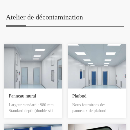
faible vibration : Le
fonctionnement silencieux et
les vibrations assurent un
Atelier de décontamination
espace de travail confortable
et silencieux.
Panneau mural
Plafond
Largeur standard : 980 mm
Nous fournirons des
Standard depth (double skin)
panneaux de plafond
: 50mm Options de peau
ROTECH, ceux-ci
simple ou double disponibles
contiennent l'usine faite des
Available in customised sizes
découpes pour des montages