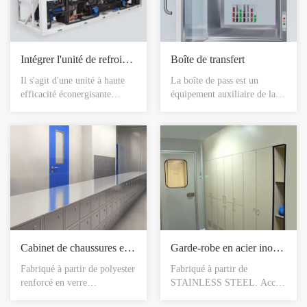
coin est entièrement même
doivent renforcer l’examen
avec le panneau mural, bonne
de la construction de soudage
apparence, pratique et sûr.
de processus propre Pipeline.
Intégrer l'unité de refroidissement de l'eau à vis refroidie à l'air (pompe à chaleur)
Boîte de transfert
Il s'agit d'une unité à haute
La boîte de pass est un
efficacité éconergisante
équipement auxiliaire de la
d'énergie, avec une
pièce propre, le type normal
technologie de dégivrage
est principalement employé
intelligente, une conception
entre la pièce propre et la
d'assemblage modulaire, une
pièce non-propre pour le
unité de récupération de
transfert de petite matière
chaleur, un fonctionnement à
afin de réduire les temps
haute température dans un
ouverts de porte de la pièce
environnement à haute/basse
propre et de réduire le risque
température.
de contamination au plus bas.
Cabinet de chaussures en acier inoxydable
Garde-robe en acier inoxydable
Fabriqué à partir de polyester
Fabriqué à partir de
renforcé en verre
STAINLESS STEEL. Accès
(STAINLESS
uni latéral ou à deux côtés