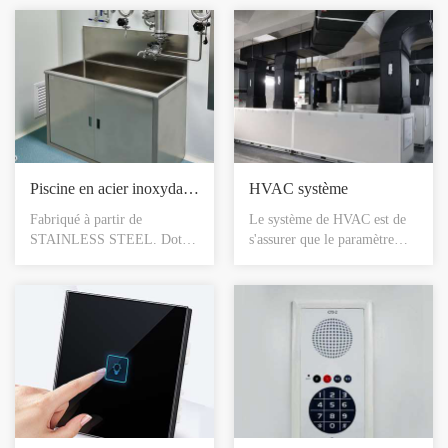
STEEL).Conçu pour
disponible. Porte en verre
s'intégrer à n'importe quel
durcie. Système de
système mural. Disponible
verrouillage
avec ou sans rangement de
électromagnétique. La
chaussures. Remise intégrale
filtration de l’hépa et les
pour accepter n'importe
options d’étagères
quelle finition de plancher.
disponibles. Disponible en
Disponible en différentes
différentes tailles.
tailles.
Piscine en acier inoxydable
HVAC système
Fabriqué à partir de
Le système de HVAC est de
STAINLESS STEEL. Doté
s'assurer que le paramètre
d'un bol en acier inoxydable
d'air de la pièce propre atteint
de 304 L. Disponible avec
l'état requis, généralement
choix de mélangeur s ou
composé de systèmes de
système de robinet
ventilation, d'équipement de
automatique. Panneau d'accès
manutention de l'air, de
amovible pour l'entretien.
sources de froid et de chaleur,
Remise intégrale pour
de systèmes d'eau et de
accepter n'importe quelle
systèmes de contrôle.
finition de plancher.
Disponible en différentes