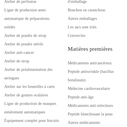
Atelier de perfusion
d'emballage
Ligne de production semi-
Bouchon en caoutchouc
automatique de préparations
Autres emballages
solides
Les sacs sont triés
Atelier de poudre de sirop
Couvercles
Atelier de poudre stérile
Matières premières
Atelier anti-cancer
Atelier de sirop
Médicaments anticancéreux
Atelier de préalimentation des
Peptide antiwrinkle (bacillus
seringues
botulinum)
Atelier sur les bouteilles à carte
Médecine cardiovasculaire
Atelier de gouttes oculaires
Peptide anti-âge
Ligne de production de masques
Médicaments anti-infectieux
entièrement automatiques
Peptide blanchissant la peau
Équipement complet pour biscuits
Autres médicaments