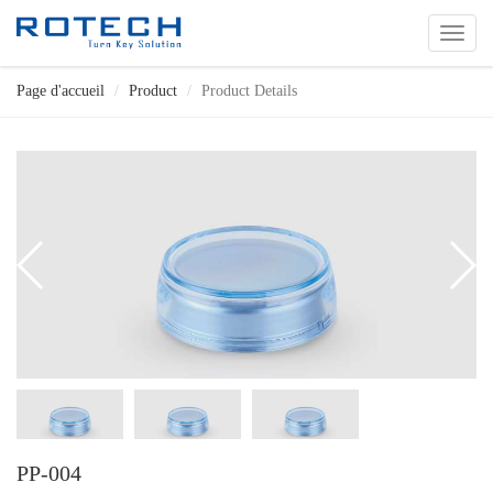
切
换
导
Page d'accueil
Product
Product Details
航
PP-004