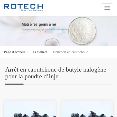
切
换
导
航
Page d'accueil
Les ateliers
Bouchon en caoutchouc
Arrêt en caoutchouc de butyle halogène
pour la poudre d’inje