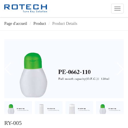
切
换
导
Page d'accueil
Product
Product Details
航
RY-005