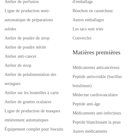
Atelier de perfusion
d'emballage
Ligne de production semi-
Bouchon en caoutchouc
automatique de préparations
Autres emballages
solides
Les sacs sont triés
Atelier de poudre de sirop
Couvercles
Atelier de poudre stérile
Matières premières
Atelier anti-cancer
Atelier de sirop
Médicaments anticancéreux
Atelier de préalimentation des
Peptide antiwrinkle (bacillus
seringues
botulinum)
Atelier sur les bouteilles à carte
Médecine cardiovasculaire
Atelier de gouttes oculaires
Peptide anti-âge
Ligne de production de masques
Médicaments anti-infectieux
entièrement automatiques
Peptide blanchissant la peau
Équipement complet pour biscuits
Autres médicaments