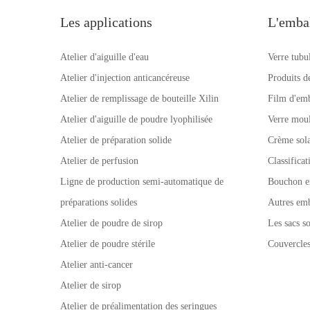
Les applications
L'emba
Atelier d'aiguille d'eau
Verre tubu
Atelier d'injection anticancéreuse
Produits d
Atelier de remplissage de bouteille Xilin
Film d'emb
Atelier d'aiguille de poudre lyophilisée
Verre mou
Atelier de préparation solide
Crème sola
Atelier de perfusion
Classifica
Ligne de production semi-automatique de
Bouchon e
préparations solides
Autres emb
Atelier de poudre de sirop
Les sacs so
Atelier de poudre stérile
Couvercle
Atelier anti-cancer
Atelier de sirop
Atelier de préalimentation des seringues