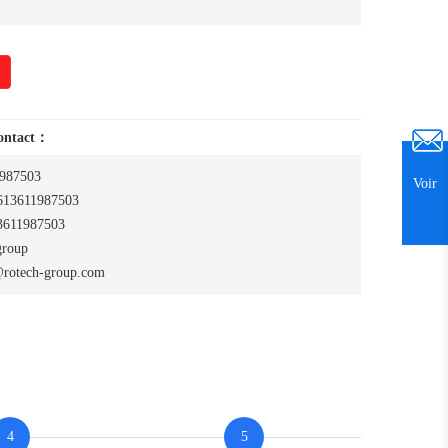
contact：
987503
Voir
13611987503
611987503
group
rotech-group.com
4
5