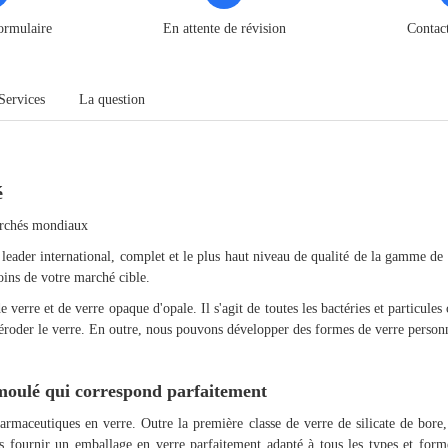
ormulaire
En attente de révision
Contac
Services
La question
é
marchés mondiaux
der international, complet et le plus haut niveau de qualité de la gamme de pr
esoins de votre marché cible.
 verre et de verre opaque d'opale. Il s'agit de toutes les bactéries et particule
éroder le verre. En outre, nous pouvons développer des formes de verre personn
 moulé qui correspond parfaitement
maceutiques en verre. Outre la première classe de verre de silicate de bore,
s fournir un emballage en verre parfaitement adapté à tous les types et form