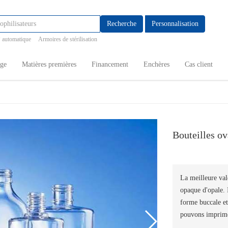
Recherche
Personnalisation
 automatique
Armoires de stérilisation
age
Matières premières
Financement
Enchères
Cas client
Bouteilles ov
La meilleure val
opaque d'opale. I
forme buccale et
pouvons imprimer