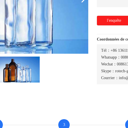
l'enquête
Coordonnées de 
Tél：+86 13611
Whatsapp：0086
Wechat：008613
Skype：rotech-
Courrier：info@
3