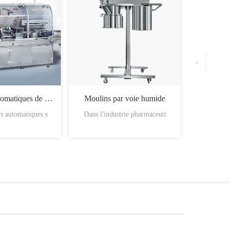
Machines automatiques de chargement des boîtes
Moulins par voie humide
s automatiques s
Dans l'industrie pharmaceuti
Les mati