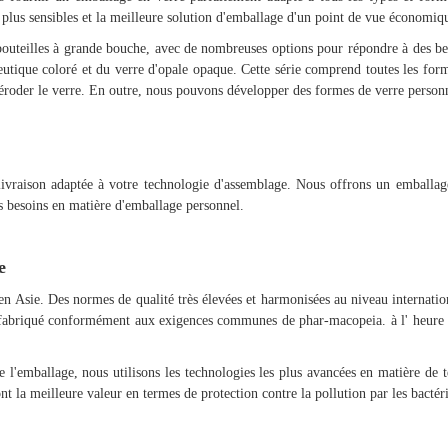
 plus sensibles et la meilleure solution d'emballage d'un point de vue économiq
bouteilles à grande bouche, avec de nombreuses options pour répondre à des be
tique coloré et du verre d'opale opaque. Cette série comprend toutes les form
éroder le verre. En outre, nous pouvons développer des formes de verre perso
ivraison adaptée à votre technologie d'assemblage. Nous offrons un emballage
vos besoins en matière d'emballage personnel.
te
n Asie. Des normes de qualité très élevées et harmonisées au niveau internation
est fabriqué conformément aux exigences communes de phar-macopeia. à l' heure a
e l'emballage, nous utilisons les technologies les plus avancées en matière de 
t la meilleure valeur en termes de protection contre la pollution par les bactér