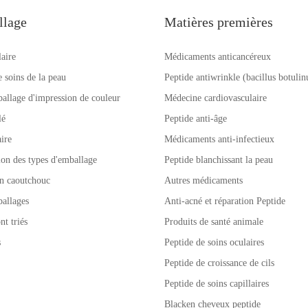
llage
Matières premières
laire
Médicaments anticancéreux
e soins de la peau
Peptide antiwrinkle (bacillus botuli
allage d'impression de couleur
Médecine cardiovasculaire
lé
Peptide anti-âge
ire
Médicaments anti-infectieux
tion des types d'emballage
Peptide blanchissant la peau
n caoutchouc
Autres médicaments
allages
Anti-acné et réparation Peptide
nt triés
Produits de santé animale
s
Peptide de soins oculaires
Peptide de croissance de cils
Peptide de soins capillaires
Blacken cheveux peptide