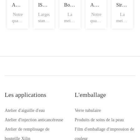
Ampoules à tige droite
ISO fioles
Bouteilles spéciales pour sirop
Ampoules en forme d'entonnoir
Sirop avec marque de remplissage
Notre
Largeur
La
Notre
La
qualité
standard
meilleure
qualité
meilleure
d'ampoule
: 980
valeur
d'ampoule
valeur
comp
mm
de nos
comp
de nos
de
p
p
Les applications
L'emballage
Atelier d'aiguille d'eau
Verre tubulaire
Atelier d'injection anticancéreuse
Produits de soins de la peau
Atelier de remplissage de
Film d'emballage d'impression de
bouteille Xilin
couleur