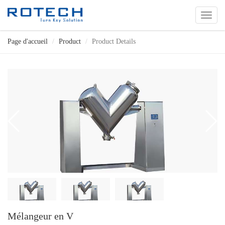
切
换
导
Page d'accueil
Product
Product Details
航
Mélangeur en V