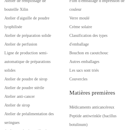
Atelier de remplissage de
Film d'emballage d'impression de
bouteille Xilin
couleur
Atelier d'aiguille de poudre
Verre moulé
lyophilisée
Crème solaire
Atelier de préparation solide
Classification des types
Atelier de perfusion
d'emballage
Ligne de production semi-
Bouchon en caoutchouc
automatique de préparations
Autres emballages
solides
Les sacs sont triés
Atelier de poudre de sirop
Couvercles
Atelier de poudre stérile
Matières premières
Atelier anti-cancer
Atelier de sirop
Médicaments anticancéreux
Atelier de préalimentation des
Peptide antiwrinkle (bacillus
seringues
botulinum)