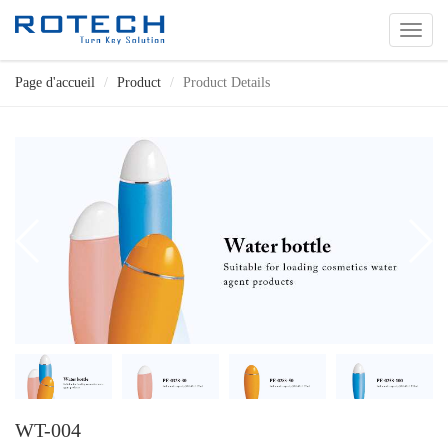
切
换
导
Page d'accueil
Product
Product Details
航
WT-004