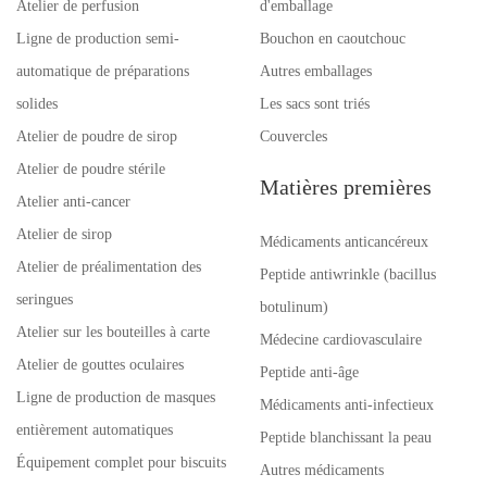
Atelier de perfusion
d'emballage
Ligne de production semi-
Bouchon en caoutchouc
automatique de préparations
Autres emballages
solides
Les sacs sont triés
Atelier de poudre de sirop
Couvercles
Atelier de poudre stérile
Matières premières
Atelier anti-cancer
Atelier de sirop
Médicaments anticancéreux
Atelier de préalimentation des
Peptide antiwrinkle (bacillus
seringues
botulinum)
Atelier sur les bouteilles à carte
Médecine cardiovasculaire
Atelier de gouttes oculaires
Peptide anti-âge
Ligne de production de masques
Médicaments anti-infectieux
entièrement automatiques
Peptide blanchissant la peau
Équipement complet pour biscuits
Autres médicaments