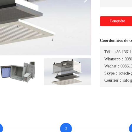
l'enquête
Coordonnées de 
Tél：+86 13611
Whatsapp：0086
Wechat：008613
Skype：rotech-
Courrier：info@
3