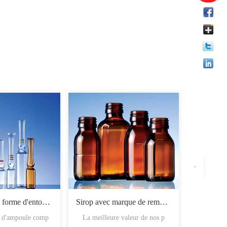
Ampoules en forme d'entonnoir
Sirop avec marque de remplissage
é d'ampoule comp
La meilleure valeur de nos p
Les flac