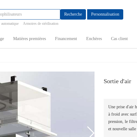
Recherche
Personnalisation
 automatique
Armoires de stérilisation
age
Matières premières
Financement
Enchères
Cas client
Sortie d'air
Une prise d'air 
à froid avec surf
pression, le filt
et nouvelle salle