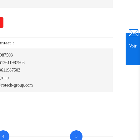
contact：
Voir
987503
13611987503
611987503
group
rotech-group.com
4
5