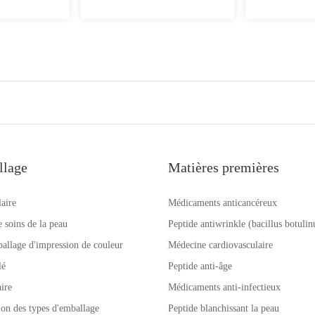
llage
Matières premières
laire
Médicaments anticancéreux
e soins de la peau
Peptide antiwrinkle (bacillus botuli
allage d'impression de couleur
Médecine cardiovasculaire
lé
Peptide anti-âge
ire
Médicaments anti-infectieux
tion des types d'emballage
Peptide blanchissant la peau