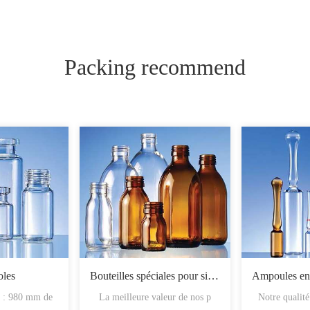
Packing recommend
oles
Bouteilles spéciales pour sirop
d : 980 mm de
La meilleure valeur de nos p
Notre qualit