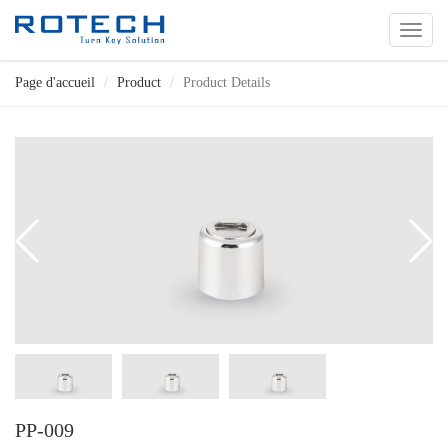
切
换
导
Page d'accueil
Product
Product Details
航
PP-009