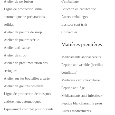
Atelier de perfusion
d'emballage
Ligne de production semi-
Bouchon en caoutchouc
automatique de préparations
Autres emballages
solides
Les sacs sont triés
Atelier de poudre de sirop
Couvercles
Atelier de poudre stérile
Matières premières
Atelier anti-cancer
Atelier de sirop
Médicaments anticancéreux
Atelier de préalimentation des
Peptide antiwrinkle (bacillus
seringues
botulinum)
Atelier sur les bouteilles à carte
Médecine cardiovasculaire
Atelier de gouttes oculaires
Peptide anti-âge
Ligne de production de masques
Médicaments anti-infectieux
entièrement automatiques
Peptide blanchissant la peau
Équipement complet pour biscuits
Autres médicaments