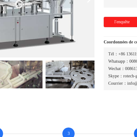
l'enquête
Coordonnées de 
Tél：+86 13611
Whatsapp：0086
Wechat：008613
Skype：rotech-
Courrier：info@
3