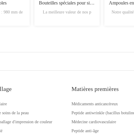
oles
Bouteilles spéciales pour sirop
d : 980 mm de
La meilleure valeur de nos p
Notre qualit
llage
Matières premières
laire
Médicaments anticancéreux
e soins de la peau
Peptide antiwrinkle (bacillus botuli
allage d'impression de couleur
Médecine cardiovasculaire
lé
Peptide anti-âge