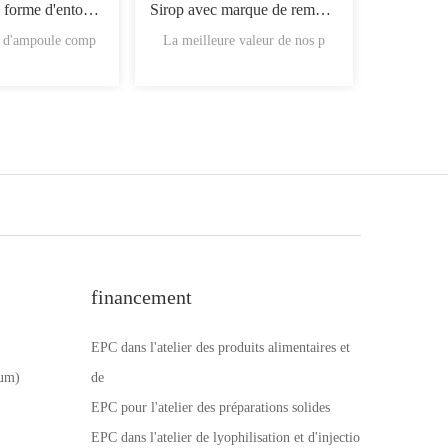
Ampoules en forme d'entonnoir
Sirop avec marque de remplissage
é d'ampoule comp
La meilleure valeur de nos p
Les flac
financement
EPC dans l'atelier des produits alimentaires et
num)
de
EPC pour l'atelier des préparations solides
EPC dans l'atelier de lyophilisation et d'injectio