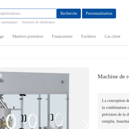
Recherche
Personnalisation
 automatique
Armoires de stérilisation
age
Matières premières
Financement
Enchères
Cas client
Machine de r
La conception de
la combinaison d
précision de la 
remplie, bouchon