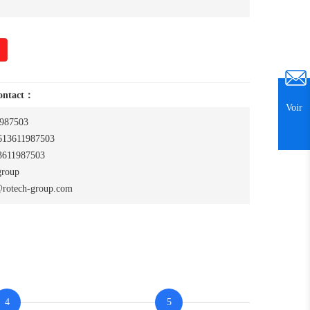
contact：
Voir
987503
13611987503
611987503
group
rotech-group.com
4
5