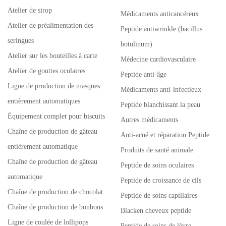
Atelier de sirop
Médicaments anticancéreux
Atelier de préalimentation des
Peptide antiwrinkle (bacillus
seringues
botulinum)
Atelier sur les bouteilles à carte
Médecine cardiovasculaire
Atelier de gouttes oculaires
Peptide anti-âge
Ligne de production de masques
Médicaments anti-infectieux
entièrement automatiques
Peptide blanchissant la peau
Équipement complet pour biscuits
Autres médicaments
Chaîne de production de gâteau
Anti-acné et réparation Peptide
entièrement automatique
Produits de santé animale
Chaîne de production de gâteau
Peptide de soins oculaires
automatique
Peptide de croissance de cils
Chaîne de production de chocolat
Peptide de soins capillaires
Chaîne de production de bonbons
Blacken cheveux peptide
Ligne de coulée de lollipops
Peptide de soins de lèvre