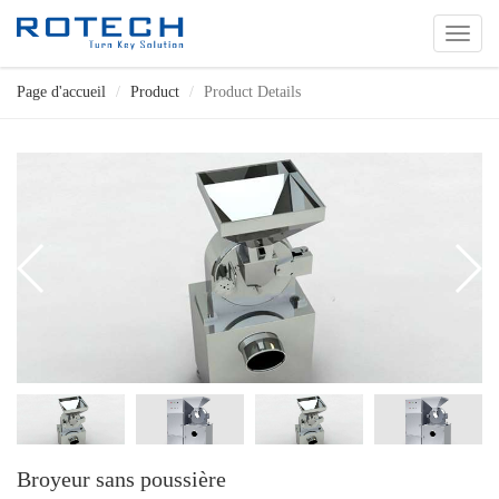
切
换
导
Page d'accueil
Product
Product Details
航
Broyeur sans poussière