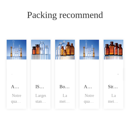
Packing recommend
Ampoules à tige droite
ISO fioles
Bouteilles spéciales pour sirop
Ampoules en forme d'entonnoir
Sirop avec marque de remplissage
Notre
Largeur
La
Notre
La
qualité
standard
meilleure
qualité
meilleure
d'ampoule
: 980
valeur
d'ampoule
valeur
comp
mm
de nos
comp
de nos
de
p
p