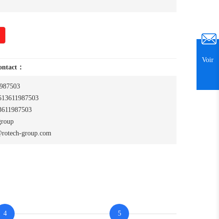
Voir
contact：
987503
13611987503
611987503
group
rotech-group.com
4
5