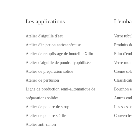
Les applications
L'emba
Atelier d'aiguille d'eau
Verre tubu
Atelier d'injection anticancéreuse
Produits d
Atelier de remplissage de bouteille Xilin
Film d'emb
Atelier d'aiguille de poudre lyophilisée
Verre mou
Atelier de préparation solide
Crème sola
Atelier de perfusion
Classifica
Ligne de production semi-automatique de
Bouchon e
préparations solides
Autres emb
Atelier de poudre de sirop
Les sacs so
Atelier de poudre stérile
Couvercle
Atelier anti-cancer