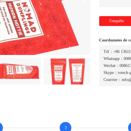
l'enquête
Coordonnées de 
Tél：+86 13611
Whatsapp：0086
Wechat：008613
Skype：rotech-
Courrier：info@
3