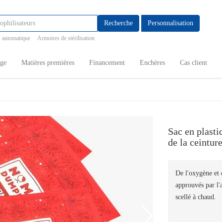
Recherche
Personnalisation
 automatique
Armoires de stérilisation
age
Matières premières
Financement
Enchères
Cas client
Sac en plasti
de la ceintur
De l'oxygène et 
approuvés par l'
scellé à chaud.