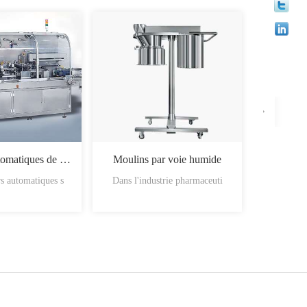
Machines automatiques de chargement des boîtes
Moulins par voie humide
s automatiques s
Dans l'industrie pharmaceuti
Les mati