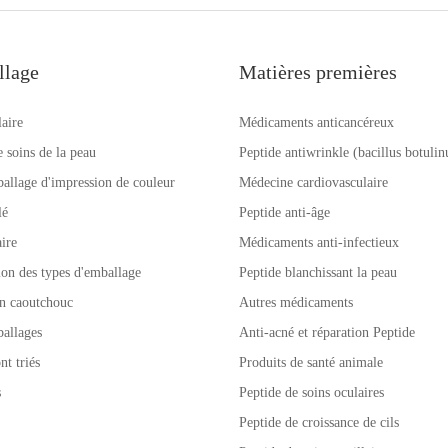
llage
Matières premières
laire
Médicaments anticancéreux
e soins de la peau
Peptide antiwrinkle (bacillus botuli
allage d'impression de couleur
Médecine cardiovasculaire
lé
Peptide anti-âge
ire
Médicaments anti-infectieux
tion des types d'emballage
Peptide blanchissant la peau
n caoutchouc
Autres médicaments
allages
Anti-acné et réparation Peptide
nt triés
Produits de santé animale
s
Peptide de soins oculaires
Peptide de croissance de cils