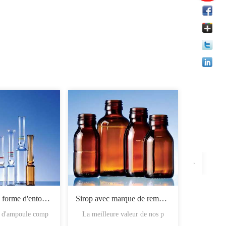
Ampoules en forme d'entonnoir
Sirop avec marque de remplissage
é d'ampoule comp
La meilleure valeur de nos p
Les flac