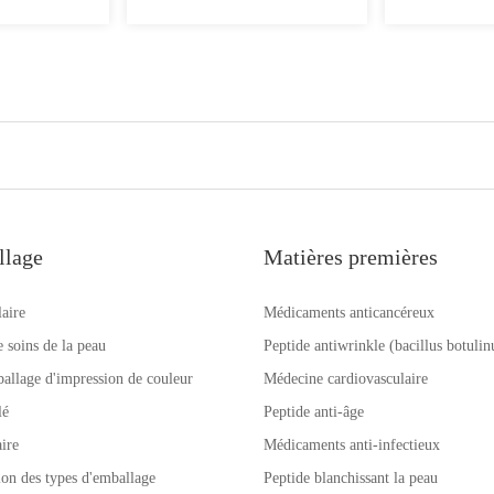
llage
Matières premières
laire
Médicaments anticancéreux
e soins de la peau
Peptide antiwrinkle (bacillus botuli
allage d'impression de couleur
Médecine cardiovasculaire
lé
Peptide anti-âge
ire
Médicaments anti-infectieux
tion des types d'emballage
Peptide blanchissant la peau