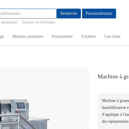
Recherche
Personnalisation
 automatique
Armoires de stérilisation
age
Matières premières
Financement
Enchères
Cas client
Machine à gr
Machine à granul
humidification et
S'applique à l'in
des équipements