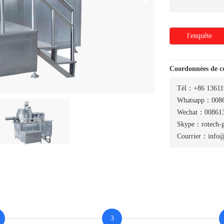
l'enquête
Coordonnées de 
Tél：+86 13611
Whatsapp：0086
Wechat：008613
Skype：rotech-
Courrier：info@
3