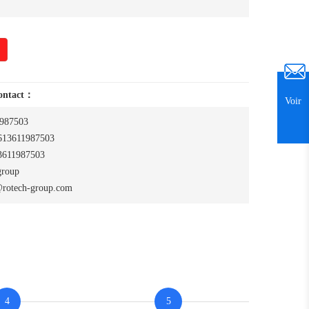
contact：
Voir
987503
13611987503
611987503
group
rotech-group.com
4
5