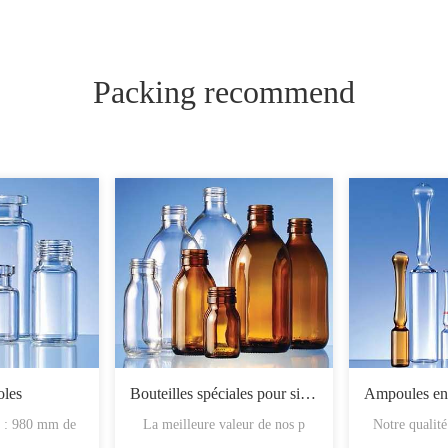
Packing recommend
oles
Bouteilles spéciales pour sirop
d : 980 mm de
La meilleure valeur de nos p
Notre qualit