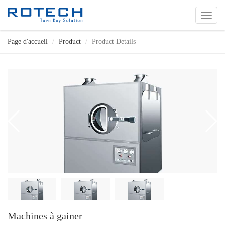
切
换
导
Page d'accueil
Product
Product Details
航
Machines à gainer