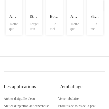
Ampoules à tige droite
ISO fioles
Bouteilles spéciales pour sirop
Ampoules en forme d'entonnoir
Sirop avec marque de remplissage
Notre
Largeur
La
Notre
La
qualité
standard
meilleure
qualité
meilleure
d'ampoule
: 980
valeur
d'ampoule
valeur
comp
mm
de nos
comp
de nos
de
p
p
Les applications
L'emballage
Atelier d'aiguille d'eau
Verre tubulaire
Atelier d'injection anticancéreuse
Produits de soins de la peau