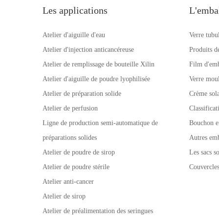
Les applications
L'emba
Atelier d'aiguille d'eau
Verre tubu
Atelier d'injection anticancéreuse
Produits d
Atelier de remplissage de bouteille Xilin
Film d'emb
Atelier d'aiguille de poudre lyophilisée
Verre mou
Atelier de préparation solide
Crème sola
Atelier de perfusion
Classifica
Ligne de production semi-automatique de
Bouchon e
préparations solides
Autres emb
Atelier de poudre de sirop
Les sacs so
Atelier de poudre stérile
Couvercle
Atelier anti-cancer
Atelier de sirop
Atelier de préalimentation des seringues