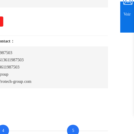
Voir
contact：
987503
13611987503
611987503
group
rotech-group.com
4
5