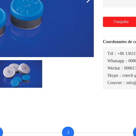
l'enquête
Coordonnées de 
Tél：+86 13611
Whatsapp：0086
Wechat：008613
Skype：rotech-
Courrier：info@
3