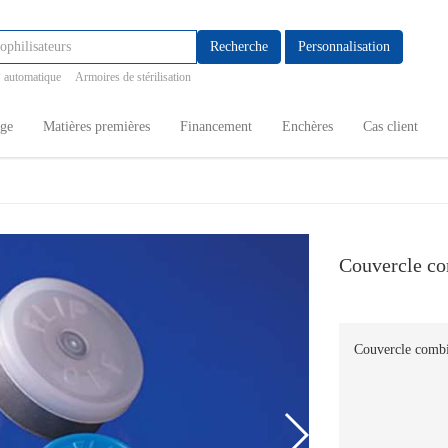
Recherche
Personnalisation
 automatique
Armoires de stérilisation
age
Matières premières
Financement
Enchères
Cas client
Couvercle co
Couvercle combi