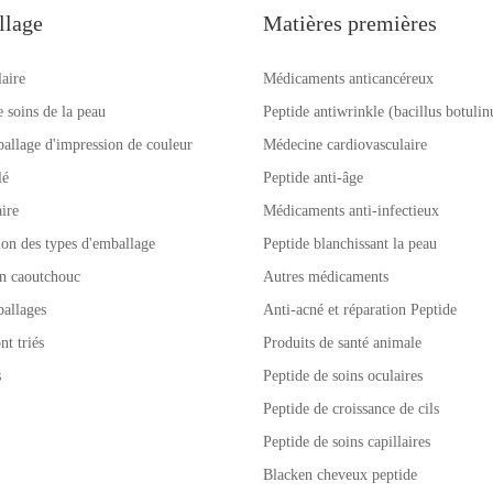
llage
Matières premières
laire
Médicaments anticancéreux
e soins de la peau
Peptide antiwrinkle (bacillus botuli
allage d'impression de couleur
Médecine cardiovasculaire
lé
Peptide anti-âge
ire
Médicaments anti-infectieux
tion des types d'emballage
Peptide blanchissant la peau
n caoutchouc
Autres médicaments
allages
Anti-acné et réparation Peptide
nt triés
Produits de santé animale
s
Peptide de soins oculaires
Peptide de croissance de cils
Peptide de soins capillaires
Blacken cheveux peptide