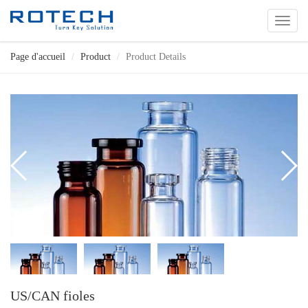
切
换
导
Page d'accueil
Product
Product Details
航
US/CAN fioles