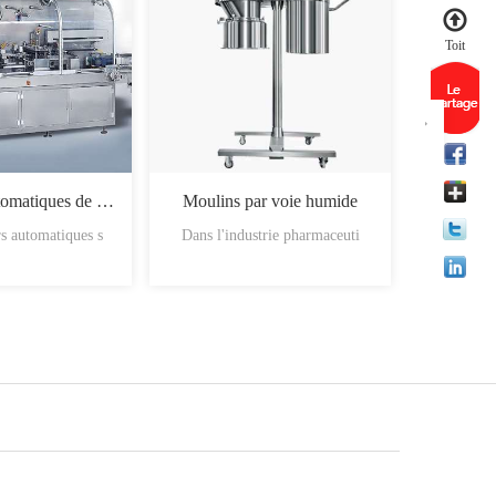
Toit
Machines automatiques de chargement des boîtes
Moulins par voie humide
s automatiques s
Dans l'industrie pharmaceuti
Les mati