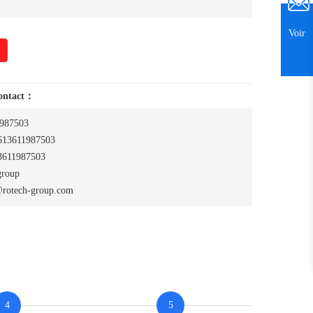
Voir
contact：
987503
13611987503
611987503
group
rotech-group.com
4
5