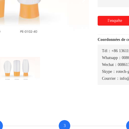
l'enquête
Coordonnées de 
Tél：+86 13611
Whatsapp：0086
Wechat：008613
Skype：rotech-
Courrier：info@
3