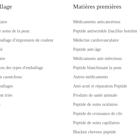
llage
Matières premières
laire
Médicaments anticancéreux
e soins de la peau
Peptide antiwrinkle (bacillus botuli
allage d'impression de couleur
Médecine cardiovasculaire
lé
Peptide anti-âge
ire
Médicaments anti-infectieux
tion des types d'emballage
Peptide blanchissant la peau
n caoutchouc
Autres médicaments
allages
Anti-acné et réparation Peptide
nt triés
Produits de santé animale
s
Peptide de soins oculaires
Peptide de croissance de cils
Peptide de soins capillaires
Blacken cheveux peptide