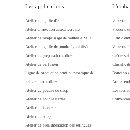
Les applications
L'emba
Atelier d'aiguille d'eau
Verre tubu
Atelier d'injection anticancéreuse
Produits d
Atelier de remplissage de bouteille Xilin
Film d'emb
Atelier d'aiguille de poudre lyophilisée
Verre mou
Atelier de préparation solide
Crème sola
Atelier de perfusion
Classifica
Ligne de production semi-automatique de
Bouchon e
préparations solides
Autres emb
Atelier de poudre de sirop
Les sacs so
Atelier de poudre stérile
Couvercle
Atelier anti-cancer
Atelier de sirop
Atelier de préalimentation des seringues