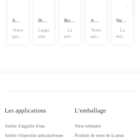
Ampoules à tige droite
ISO fioles
Bouteilles spéciales pour sirop
Ampoules en forme d'entonnoir
Sirop avec marque de remplissage
Notre
Largeur
La
Notre
La
qualité
standard
meilleure
qualité
meilleure
d'ampoule
: 980
valeur
d'ampoule
valeur
comp
mm
de nos
comp
de nos
de
p
p
Les applications
L'emballage
Atelier d'aiguille d'eau
Verre tubulaire
Atelier d'injection anticancéreuse
Produits de soins de la peau