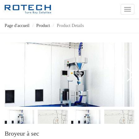
切
换
导
Page d'accueil
Product
Product Details
航
Broyeur à sec