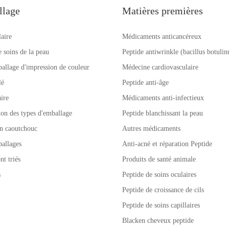
llage
Matières premières
laire
Médicaments anticancéreux
e soins de la peau
Peptide antiwrinkle (bacillus botuli
allage d'impression de couleur
Médecine cardiovasculaire
lé
Peptide anti-âge
ire
Médicaments anti-infectieux
tion des types d'emballage
Peptide blanchissant la peau
n caoutchouc
Autres médicaments
allages
Anti-acné et réparation Peptide
nt triés
Produits de santé animale
s
Peptide de soins oculaires
Peptide de croissance de cils
Peptide de soins capillaires
Blacken cheveux peptide