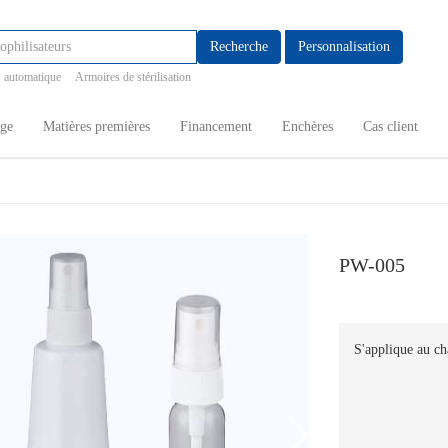
Recherche
Personnalisation
 automatique
Armoires de stérilisation
age
Matières premières
Financement
Enchères
Cas client
PW-005
S'applique au ch