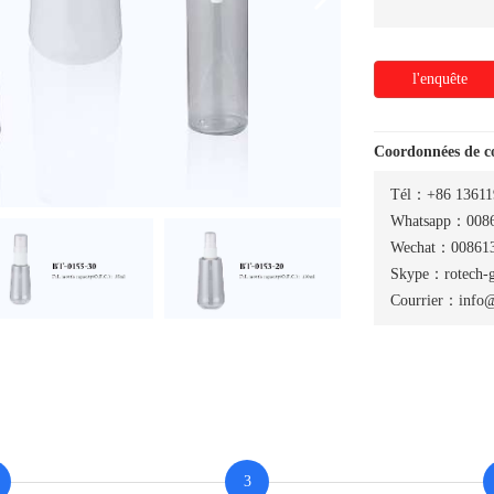
l'enquête
Coordonnées de 
Tél：+86 13611
Whatsapp：0086
Wechat：008613
Skype：rotech-
Courrier：info@
3