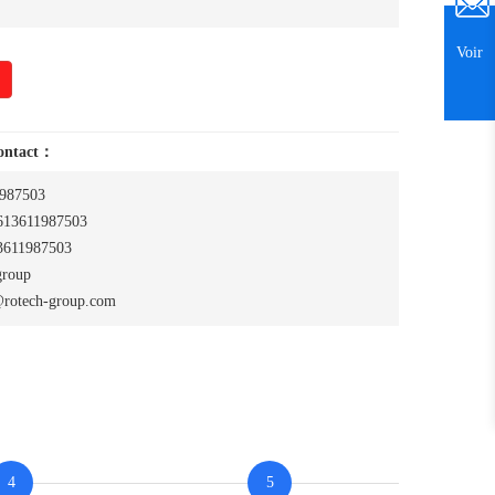
Voir
contact：
987503
13611987503
611987503
group
rotech-group.com
4
5