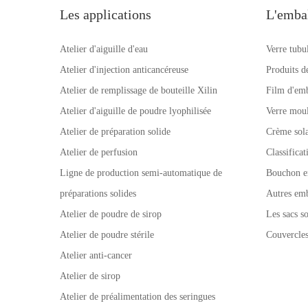
Les applications
L'emba
Atelier d'aiguille d'eau
Verre tubu
Atelier d'injection anticancéreuse
Produits d
Atelier de remplissage de bouteille Xilin
Film d'emb
Atelier d'aiguille de poudre lyophilisée
Verre mou
Atelier de préparation solide
Crème sola
Atelier de perfusion
Classifica
Ligne de production semi-automatique de
Bouchon e
préparations solides
Autres emb
Atelier de poudre de sirop
Les sacs so
Atelier de poudre stérile
Couvercle
Atelier anti-cancer
Atelier de sirop
Atelier de préalimentation des seringues