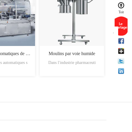
Toit
Machines automatiques de chargement des boîtes
Moulins par voie humide
s automatiques s
Dans l'industrie pharmaceuti
Les mati