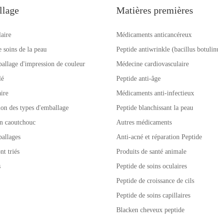
llage
Matières premières
laire
Médicaments anticancéreux
e soins de la peau
Peptide antiwrinkle (bacillus botuli
allage d'impression de couleur
Médecine cardiovasculaire
lé
Peptide anti-âge
ire
Médicaments anti-infectieux
tion des types d'emballage
Peptide blanchissant la peau
n caoutchouc
Autres médicaments
allages
Anti-acné et réparation Peptide
nt triés
Produits de santé animale
s
Peptide de soins oculaires
Peptide de croissance de cils
Peptide de soins capillaires
Blacken cheveux peptide