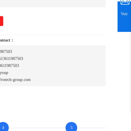
Voir
contact：
987503
13611987503
611987503
group
rotech-group.com
4
5