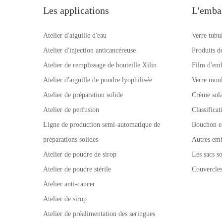
Les applications
L'emba
Atelier d'aiguille d'eau
Verre tubu
Atelier d'injection anticancéreuse
Produits d
Atelier de remplissage de bouteille Xilin
Film d'emb
Atelier d'aiguille de poudre lyophilisée
Verre mou
Atelier de préparation solide
Crème sola
Atelier de perfusion
Classifica
Ligne de production semi-automatique de
Bouchon e
préparations solides
Autres emb
Atelier de poudre de sirop
Les sacs so
Atelier de poudre stérile
Couvercle
Atelier anti-cancer
Atelier de sirop
Atelier de préalimentation des seringues