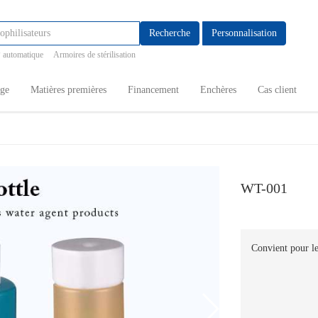
Recherche
Personnalisation
 automatique
Armoires de stérilisation
age
Matières premières
Financement
Enchères
Cas client
WT-001
Convient pour les