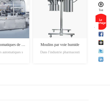
Toit
Machines automatiques de chargement des boîtes
Moulins par voie humide
s automatiques s
Dans l'industrie pharmaceuti
Les mati