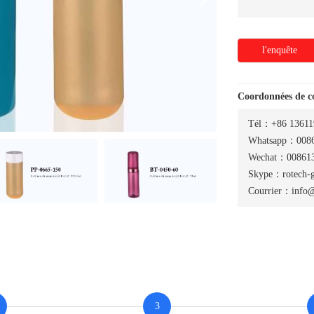
l'enquête
Coordonnées de 
Tél：+86 13611
Whatsapp：0086
Wechat：008613
Skype：rotech-
Courrier：info@
3