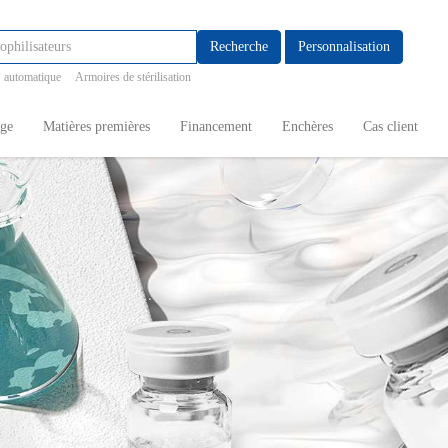
Recherche
Personnalisation
 automatique
Armoires de stérilisation
age
Matières premières
Financement
Enchères
Cas client