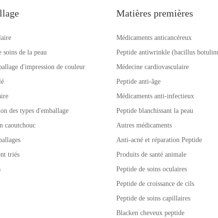
une foncé,
de sorte qu’il peut préserver son
llage
Matières premières
e blanche vive
activité biologique pendant une
longue période et est pratique à
laire
Médicaments anticancéreux
utiliser.
e soins de la peau
Peptide antiwrinkle (bacillus botuli
allage d'impression de couleur
Médecine cardiovasculaire
lé
Peptide anti-âge
ire
Médicaments anti-infectieux
tion des types d'emballage
Peptide blanchissant la peau
n caoutchouc
Autres médicaments
allages
Anti-acné et réparation Peptide
nt triés
Produits de santé animale
s
Peptide de soins oculaires
Peptide de croissance de cils
Peptide de soins capillaires
Blacken cheveux peptide