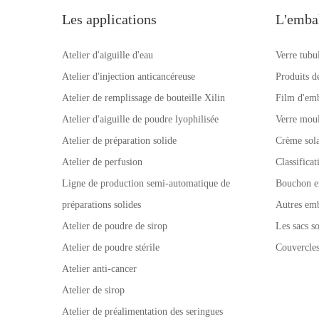
lymphatiques, les nerfs et les
enlèvent la peau ja
Les applications
L'emba
tissus accessoires de peau pour
revenir à la lumièr
reconstituer l’élasticité de peau.
et tendre.
Atelier d'aiguille d'eau
Verre tubu
Atelier d'injection anticancéreuse
Produits d
Atelier de remplissage de bouteille Xilin
Film d'emb
Atelier d'aiguille de poudre lyophilisée
Verre mou
Atelier de préparation solide
Crème sola
Atelier de perfusion
Classifica
Ligne de production semi-automatique de
Bouchon e
préparations solides
Autres emb
Atelier de poudre de sirop
Les sacs so
Atelier de poudre stérile
Couvercle
Atelier anti-cancer
Atelier de sirop
Atelier de préalimentation des seringues