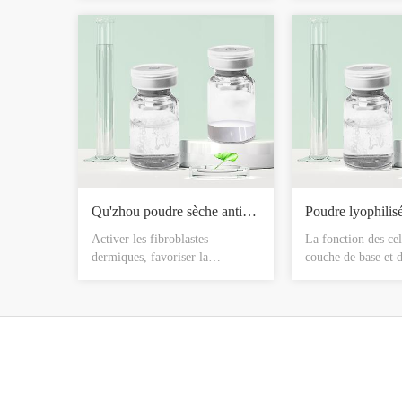
renforcez le métabolisme,
cellules pleines de v
restaurent la vitalité cellulaire,
croissance des fibr
améliorent les dommages de la
base peut remplacer
peau et les phénomènes fragiles,
vieillissantes, anti-
utilisés pour réparer la peau,
vieillissement, a un
préviennent les cicatrices,
important dans le l
hydratent, blanchissent et
rides.
éclaircissent la peau.
Qu'zhou poudre sèche antirouille et lyophilisée
Activer les fibroblastes
La fonction des cel
dermiques, favoriser la
couche de base et 
formation de fibres élastiques et
spinous, favorisent
de fibres de collagène et
prolifération, la cr
restaurer les structures de soutien
différenciation, fav
sous-cutanées, et promouvoir les
remplacement de l
fibroblastes pour produire des
favorisent la pigm
stroma pour remplir les espaces
l’épiderme, les cel
entre les tissus fibreux, les
accélèrent et compl
vaisseaux sanguins, les
kératinisation, l’ex