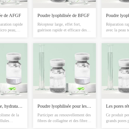
sée de AFGF
Poudre lyophilisée de BFGF
Poudre lyop
aration rapide
Récepteur large, effet fort,
Réparation rap
cro peau,
guérison rapide et efficace des
avec la peau t
bolisme du
plaies de la peau, adapté à divers
qualité de la p
llissant de
types de peau peu invasive
tonus de la pe
blanchit la
réparation rapide, remplacement
forme normale
hanger le
de la peau vieillissante, anti-
pileux, préveni
ver la taupe,
rides, anti-vieillissement peut
pileux encom
 toute autre
remplacer les cellules
la formation d
que de trauma,
vieillissantes, avec une forte
rouge de peau,
rès que la
capacité de lissage des rides.
rouge de sang,
ait effet
toutes sortes d
lisser les
Poudre hydratante, hydratante et lyophilisée
Poudre lyophilisée pour les yeux
olisme de la
Participer au renouvellement des
Ce produit peu
llules
fibres de collagène et des fibres
grands pores 
rendre les
élastiques, réduire l’affaissement
morphologie 