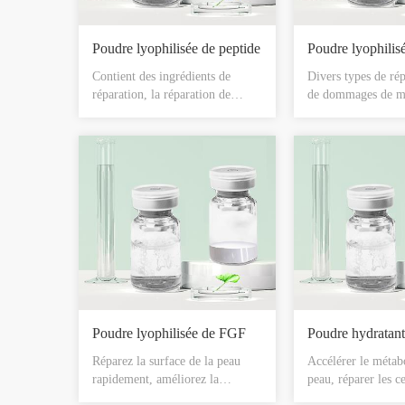
Poudre lyophilisée de peptide
Poudre lyophili
Contient des ingrédients de
Divers types de rép
réparation, la réparation de
de dommages de mi
l’acné-muscle, même le teint, le
accélèrent le méta
facteur de lumière douce, la
renouvellement viei
lumière à travers le fond du
peau, trois lignes, 
muscle, le composant de fusée de
lèvre, lavez pour c
l’intérieur à l’extérieur de la
sourcil, tache, enle
purification source, du fond du
double paupière, et
muscle, frais, contient élément
réparation cosméti
de vitalité petite molécule ,
particulièrement ap
injection fraîche en direct jeunes.
réparation de peau 
évident, enlever et 
rides.
Poudre lyophilisée de FGF
Réparez la surface de la peau
Accélérer le métab
rapidement, améliorez la
peau, réparer les ce
fonction immunitaire de la peau,
endommagées pour 