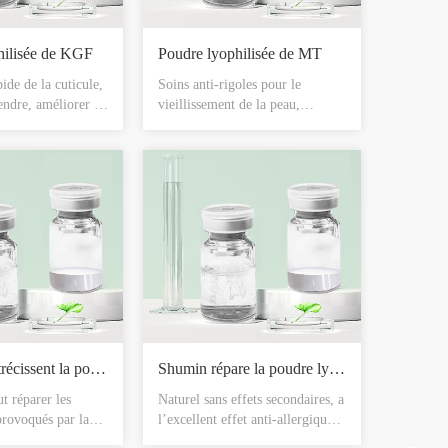
hilisée de KGF
Poudre lyophilisée de MT
ide de la cuticule,
Soins anti-rigoles pour le
endre, améliorer la
vieillissement de la peau,
eau et l’effet de
protection contre les radiations,
au, maintenir la
élimination des toxines lourdes
 des follicules
de la peau, blanchissement de la
r les follicules
peau et de toutes sortes de taches
brants. Empêcher
de couleur.
e la soie de sang
 réparer la soie
 enlever et réparer
e cicatrices.
Les pores rétrécissent la poudre lyophilisée
Shumin répare la poudre lyophilisée
t réparer les
Naturel sans effets secondaires, a
provoqués par la
l’excellent effet anti-allergique
anormale de
anti-inflammatoire pour réparer