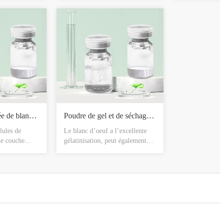
italité, la
de la peau et la faiblesse, enlever
follicule pileu
oblastes de
les rides autour des yeux,
l’épaississem
 les cellules
prévenir la détérioration des
rétrécir des po
rides anti-
tissus oculaires, réduire
la texture fin
 rôle
l’approfondissement des rides
issage des
oculaires, et éliminer l’œdème.
Poudre lyophilisée de blanchiment d'eau douce
Poudre de gel et de séchage de la peau protéique
lules de
Le blanc d’oeuf a l’excellente
de couche
gélatinisation, peut également
 la
favoriser le tissu de peau, la
oissance et la
croissance, la tendresse et la
orisent le
beauté de peau, ainsi le blanc
’épiderme,
d’oeuf a été employé pour
entation de
l’usage externe depuis des temps
lules
antiques. Ce produit est d’isoler
ètent la
l’albumine, puis le congeler et le
foliation,
sécher à très basse température,