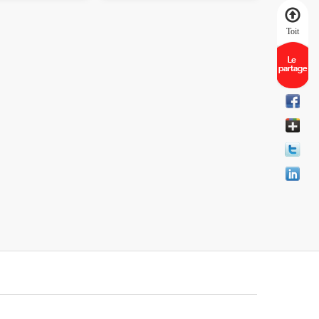
x et
le corps humain par les
ent dermique,
dommages radicaux libres à
Toit
res et reconstituer
l’organisation, éliminer
e et même de peau.
rapidement les démangeaisons de
la peau, sec, peeling, rougeur,
picotements et autres
symptômes.