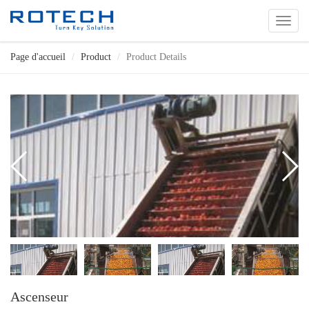
切
换
导
Page d'accueil
Product
Product Details
航
Ascenseur